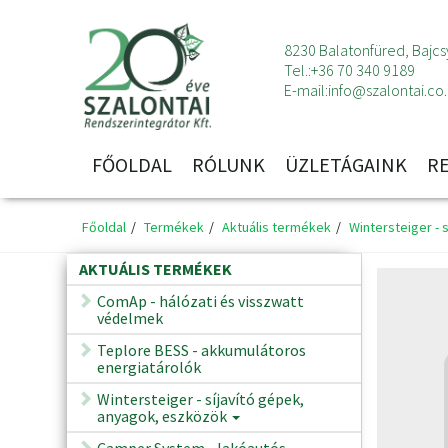
8230 Balatonfüred, Bajcsy
Tel.:
+36 70 340 9189
E-mail:
info@szalontai.co
FŐOLDAL
RÓLUNK
ÜZLETÁGAINK
R
Főoldal
Termékek
Aktuális termékek
Wintersteiger - 
AKTUÁLIS TERMÉKEK
ComAp - hálózati és visszwatt
védelmek
Teplore BESS - akkumulátoros
energiatárolók
Wintersteiger - síjavító gépek,
anyagok, eszközök
Camper System - lakóautós