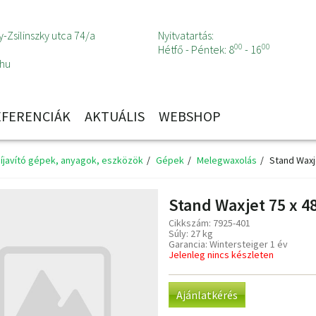
-Zsilinszky utca 74/a
Nyitvatartás:
00
00
Hétfő - Péntek: 8
- 16
.hu
EFERENCIÁK
AKTUÁLIS
WEBSHOP
síjavító gépek, anyagok, eszközök
Gépek
Melegwaxolás
Stand Waxje
Stand Waxjet 75 x 4
Cikkszám: 7925-401
Súly: 27 kg
Garancia: Wintersteiger 1 év
Jelenleg nincs készleten
Ajánlatkérés