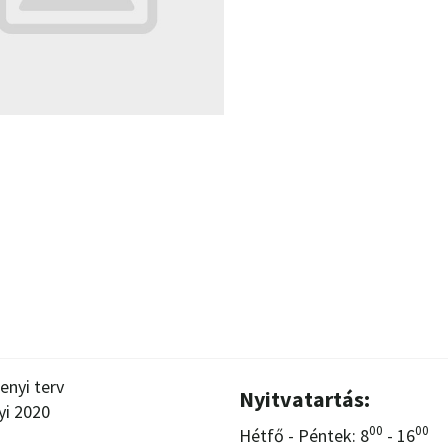
enyi terv
Nyitvatartás:
yi 2020
00
00
Hétfő - Péntek: 8
- 16