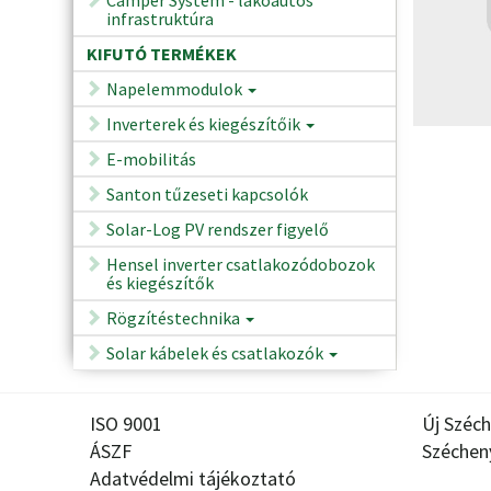
infrastruktúra
KIFUTÓ TERMÉKEK
Napelemmodulok
Inverterek és kiegészítőik
E-mobilitás
Santon tűzeseti kapcsolók
Solar-Log PV rendszer figyelő
Hensel inverter csatlakozódobozok
és kiegészítők
Rögzítéstechnika
Solar kábelek és csatlakozók
ISO 9001
Új Széch
ÁSZF
Széchen
Adatvédelmi tájékoztató