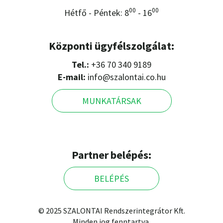
00
00
Hétfő - Péntek: 8
- 16
Központi ügyfélszolgálat:
Tel.:
+36 70 340 9189
E-mail:
info@szalontai.co.hu
MUNKATÁRSAK
Partner belépés:
BELÉPÉS
© 2025 SZALONTAI Rendszerintegrátor Kft.
Minden jog fenntartva.