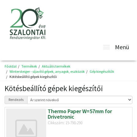
Toggle
Menü
navigatio
Főoldal
Termékek
Aktuális termékek
Wintersteiger - síjavító gépek, anyagok, eszközök
Gép kiegészítők
Kötésbeállító gépek kiegészítői
Kötésbeállító gépek kiegészítői
Rendezés
Thermo Paper W=57mm for
Drivetronic
Cikkszám: 15-798-290