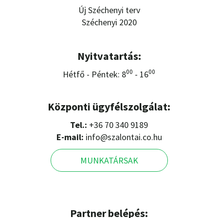
Új Széchenyi terv
Széchenyi 2020
Nyitvatartás:
00
00
Hétfő - Péntek: 8
- 16
Központi ügyfélszolgálat:
Tel.:
+36 70 340 9189
E-mail:
info@szalontai.co.hu
MUNKATÁRSAK
Partner belépés: