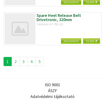
Ajánlatkérés
Tovább
Spare Heel Release Belt
Drivetronic, 320mm
Cikkszám: 67-760-152
Ajánlatkérés
Tovább
1
2
3
4
5
ISO 9001
ÁSZF
Adatvédelmi tájékoztató