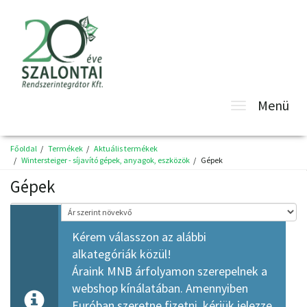
Toggle
Menü
navigatio
Főoldal
Termékek
Aktuális termékek
Wintersteiger - síjavító gépek, anyagok, eszközök
Gépek
Gépek
Rendezés
Kérem válasszon az alábbi
alkategóriák közül!
Áraink MNB árfolyamon szerepelnek a
webshop kínálatában. Amennyiben
Euróban szeretne fizetni, kérjük jelezze