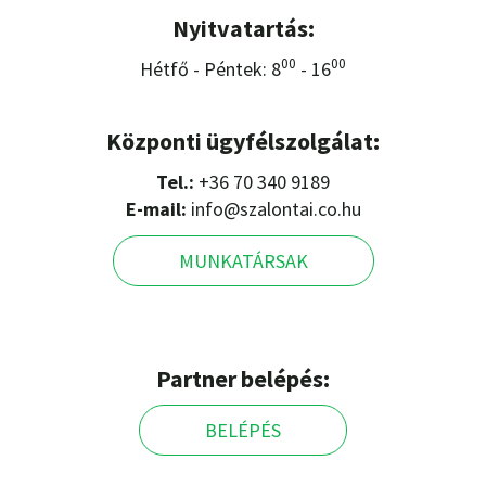
Nyitvatartás:
00
00
Hétfő - Péntek: 8
- 16
Központi ügyfélszolgálat:
Tel.:
+36 70 340 9189
E-mail:
info@szalontai.co.hu
MUNKATÁRSAK
Partner belépés:
BELÉPÉS