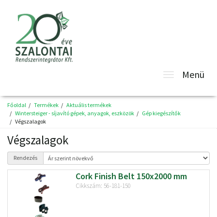
Toggle
Menü
navigatio
Főoldal
Termékek
Aktuális termékek
Wintersteiger - síjavító gépek, anyagok, eszközök
Gép kiegészítők
Végszalagok
Végszalagok
Rendezés
Cork Finish Belt 150x2000 mm
Cikkszám: 56-181-150