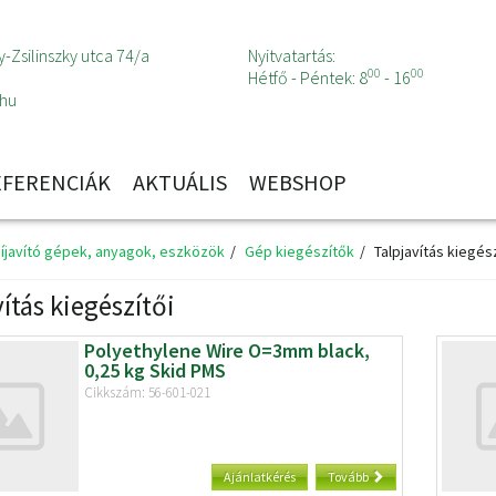
-Zsilinszky utca 74/a
Nyitvatartás:
00
00
Hétfő - Péntek: 8
- 16
.hu
EFERENCIÁK
AKTUÁLIS
WEBSHOP
síjavító gépek, anyagok, eszközök
Gép kiegészítők
Talpjavítás kiegész
ítás kiegészítői
Polyethylene Wire O=3mm black,
0,25 kg Skid PMS
Cikkszám: 56-601-021
Ajánlatkérés
Tovább