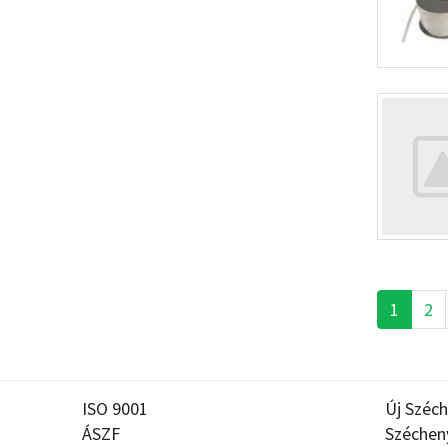
1
2
ISO 9001
Új Széch
ÁSZF
Széchen