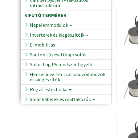
infrastruktúra
KIFUTÓ TERMÉKEK
Napelemmodulok
Inverterek és kiegészítőik
E-mobilitás
Santon tűzeseti kapcsolók
Solar-Log PV rendszer figyelő
Hensel inverter csatlakozódobozok
és kiegészítők
Rögzítéstechnika
Solar kábelek és csatlakozók