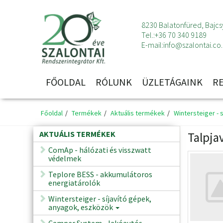
8230 Balatonfüred, Bajcsy
Tel.:
+36 70 340 9189
E-mail:
info@szalontai.co
FŐOLDAL
RÓLUNK
ÜZLETÁGAINK
R
Főoldal
Termékek
Aktuális termékek
Wintersteiger - 
AKTUÁLIS TERMÉKEK
Talpjav
ComAp - hálózati és visszwatt
védelmek
Teplore BESS - akkumulátoros
energiatárolók
Wintersteiger - síjavító gépek,
anyagok, eszközök
Camper System - lakóautós