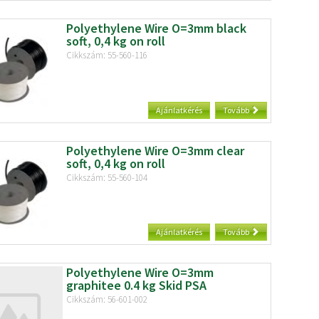
Polyethylene Wire O=3mm black
soft, 0,4 kg on roll
Cikkszám: 55-560-116
Ajánlatkérés
Tovább
Polyethylene Wire O=3mm clear
soft, 0,4 kg on roll
Cikkszám: 55-560-104
Ajánlatkérés
Tovább
Polyethylene Wire O=3mm
graphitee 0.4 kg Skid PSA
Cikkszám: 56-601-002