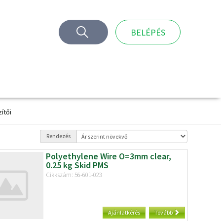
BELÉPÉS
ítői
Rendezés
Polyethylene Wire O=3mm clear,
0.25 kg Skid PMS
Cikkszám: 56-601-023
Ajánlatkérés
Tovább