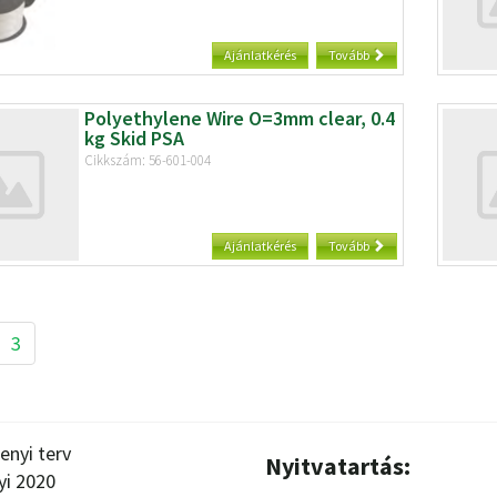
Ajánlatkérés
Tovább
Polyethylene Wire O=3mm clear, 0.4
kg Skid PSA
Cikkszám: 56-601-004
Ajánlatkérés
Tovább
3
enyi terv
Nyitvatartás:
yi 2020