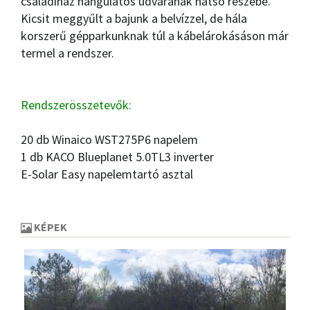
családiház hangulatos udvarának hátsó részébe.
Kicsit meggyűlt a bajunk a belvízzel, de hála
korszerű gépparkunknak túl a kábelárokásáson már
termel a rendszer.
Rendszerösszetevők:
20 db Winaico WST275P6 napelem
1 db KACO Blueplanet 5.0TL3 inverter
E-Solar Easy napelemtartó asztal
KÉPEK