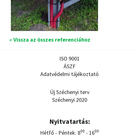
« Vissza az összes referenciához
ISO 9001
ÁSZF
Adatvédelmi tájékoztató
Új Széchenyi terv
Széchenyi 2020
Nyitvatartás:
00
00
Hétfő - Péntek: 8
- 16