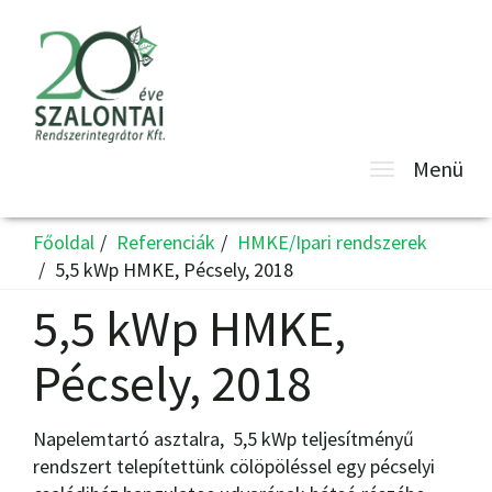
Toggle
Menü
navigatio
Főoldal
Referenciák
HMKE/Ipari rendszerek
5,5 kWp HMKE, Pécsely, 2018
5,5 kWp HMKE,
Pécsely, 2018
Napelemtartó asztalra, 5,5 kWp teljesítményű
rendszert telepítettünk cölöpöléssel egy pécselyi