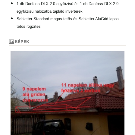
1 db Danfoss DLX 2.0 egyfázisú és
1 db Danfoss DLX 2.9
egyfázisú
hálózatba tápláló inverterek
Schletter Standard magas tetős és
Schletter AluGrid lapos
tetős
rögzítés
KÉPEK