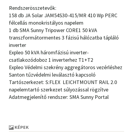
Rendszerösszetevők:
158 db JA Solar JAM54S30-415/MR 410 Wp PERC
félcellás monokristályos napelem
1 db SMA Sunny Tripower CORE1 50 kVA
transzformátormentes 3 fázisú hálózatba tápláló
inverter
Expleo 50 kVA háromfázisú inverter-
csatlakozódoboz 1 inverterhez T1+T2
Expleo Védelmi szekrény aggregátoros vezérléshez
Santon tűzvédelmi leválasztó kapcsoló
Tartószerkezet: S:FLEX LEICHTMOUNT RAIL 2.0
napelemtartó szerkezet súlyozással rögzítve
Adatmegjelenítő rendszer: SMA Sunny Portal
KÉPEK