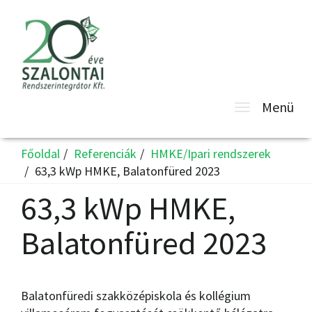
Toggle
Menü
navigatio
Főoldal
Referenciák
HMKE/Ipari rendszerek
63,3 kWp HMKE, Balatonfüred 2023
63,3 kWp HMKE,
Balatonfüred 2023
Balatonfüredi szakközépiskola és kollégium