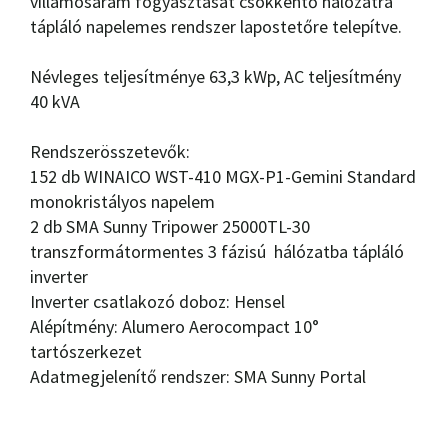
villamosáram fogyasztását csökkentő hálózatra
tápláló napelemes rendszer lapostetőre telepítve.
Névleges teljesítménye 63,3 kWp, AC teljesítmény
40 kVA
Rendszerösszetevők:
152 db WINAICO WST-410 MGX-P1-Gemini Standard
monokristályos napelem
2 db SMA Sunny Tripower 25000TL-30
transzformátormentes 3 fázisú hálózatba tápláló
inverter
Inverter csatlakozó doboz: Hensel
Alépítmény: Alumero Aerocompact 10°
tartószerkezet
Adatmegjelenítő rendszer: SMA Sunny Portal