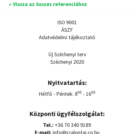
« Vissza az összes referenciához
ISO 9001
ÁSZF
Adatvédelmi tájékoztató
Új Széchenyi terv
Széchenyi 2020
Nyitvatartás:
00
00
Hétfő - Péntek: 8
- 16
Központi ügyfélszolgálat:
Tel.:
+36 70 340 9189
E-mail:
info@szalontai.co.hu