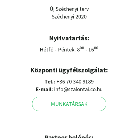
Új Széchenyi terv
Széchenyi 2020
Nyitvatartás:
00
00
Hétfő - Péntek: 8
- 16
Központi ügyfélszolgálat:
Tel.:
+36 70 340 9189
E-mail:
info@szalontai.co.hu
MUNKATÁRSAK
Partner belépés: