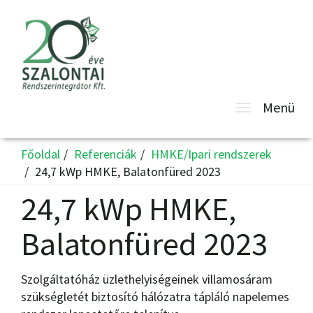
Toggle
Menü
navigatio
Főoldal
Referenciák
HMKE/Ipari rendszerek
24,7 kWp HMKE, Balatonfüred 2023
24,7 kWp HMKE,
Balatonfüred 2023
Szolgáltatóház üzlethelyiségeinek villamosáram
szükségletét biztosító hálózatra tápláló napelemes