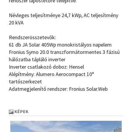
rendszer lapostetőre telepítve.
Névleges teljesítménye 24,7 kWp, AC teljesítmény
20 kVA
Rendszerösszetevők:
61 db JA Solar 405Wp monokristályos napelem
Fronius Symo 20.0 transzformátormentes 3 fázisú
hálózatba tápláló inverter
Inverter csatlakozó doboz: Hensel
Alépítmény: Alumero Aerocompact 10°
tartószerkezet
Adatmegjelenítő rendszer: Fronius Solar.Web
KÉPEK