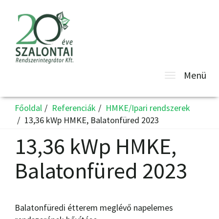
Toggle
Menü
navigatio
Főoldal
Referenciák
HMKE/Ipari rendszerek
13,36 kWp HMKE, Balatonfüred 2023
13,36 kWp HMKE,
Balatonfüred 2023
Balatonfüredi étterem meglévő napelemes