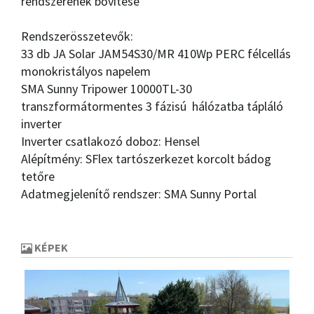
rendszerének bővítése
Rendszerösszetevők:
33 db JA Solar JAM54S30/MR 410Wp PERC félcellás
monokristályos napelem
SMA Sunny Tripower 10000TL-30
transzformátormentes 3 fázisú hálózatba tápláló
inverter
Inverter csatlakozó doboz: Hensel
Alépítmény: SFlex tartószerkezet korcolt bádog
tetőre
Adatmegjelenítő rendszer: SMA Sunny Portal
KÉPEK