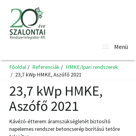
Toggle
Menü
navigatio
Főoldal
Referenciák
HMKE/Ipari rendszerek
23,7 kWp HMKE, Aszófő 2021
23,7 kWp HMKE,
Aszófő 2021
Kávézó-étterem áramszükségletét biztosító
napelemes rendszer betoncserép borítású tetőre