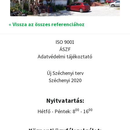
« Vissza az összes referenciához
ISO 9001
ÁSZF
Adatvédelmi tájékoztató
Új Széchenyi terv
Széchenyi 2020
Nyitvatartás:
00
00
Hétfő - Péntek: 8
- 16