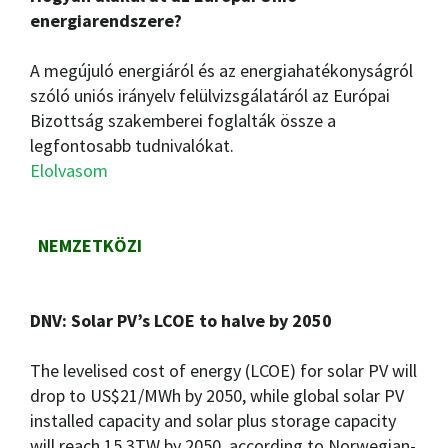
energiarendszere?
A megújuló energiáról és az energiahatékonyságról
szóló uniós irányelv felülvizsgálatáról az Európai
Bizottság szakemberei foglalták össze a
legfontosabb tudnivalókat.
Elolvasom
NEMZETKÖZI
DNV: Solar PV’s LCOE to halve by 2050
The levelised cost of energy (LCOE) for solar PV will
drop to US$21/MWh by 2050, while global solar PV
installed capacity and solar plus storage capacity
will reach 15.3TW by 2050, according to Norwegian-