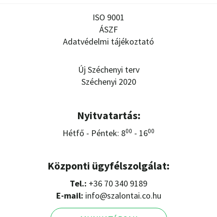
ISO 9001
ÁSZF
Adatvédelmi tájékoztató
Új Széchenyi terv
Széchenyi 2020
Nyitvatartás:
00
00
Hétfő - Péntek: 8
- 16
Központi ügyfélszolgálat:
Tel.:
+36 70 340 9189
E-mail:
info@szalontai.co.hu