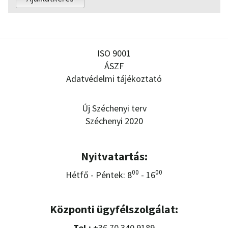
ISO 9001
ÁSZF
Adatvédelmi tájékoztató
Új Széchenyi terv
Széchenyi 2020
Nyitvatartás:
00
00
Hétfő - Péntek: 8
- 16
Központi ügyfélszolgálat:
Tel.:
+36 70 340 9189