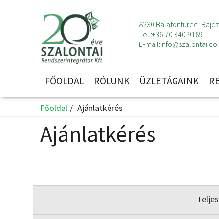
8230 Balatonfüred, Bajcsy
Tel.:
+36 70 340 9189
E-mail:
info@szalontai.co
FŐOLDAL
RÓLUNK
ÜZLETÁGAINK
R
Főoldal
Ajánlatkérés
Ajánlatkérés
Telje