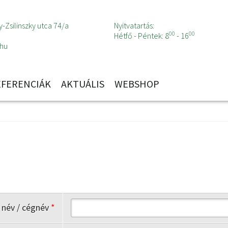
-Zsilinszky utca 74/a
Nyitvatartás:
00
00
Hétfő - Péntek: 8
- 16
.hu
EFERENCIÁK
AKTUÁLIS
WEBSHOP
s név / cégnév
*