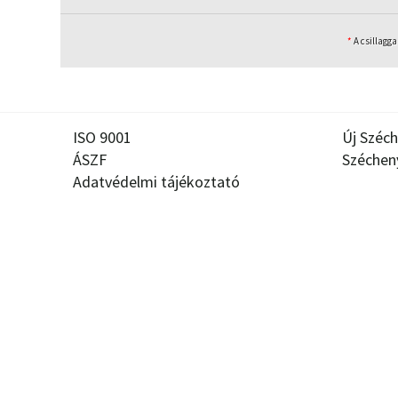
*
A csillagga
ISO 9001
Új Széch
ÁSZF
Széchen
Adatvédelmi tájékoztató