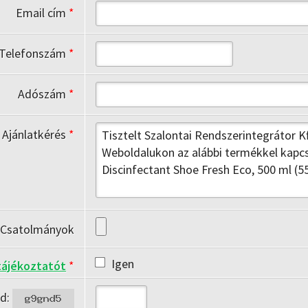
Email cím
*
Telefonszám
*
Adószám
*
Ajánlatkérés
*
Csatolmányok
Igen
tájékoztatót
*
ód: