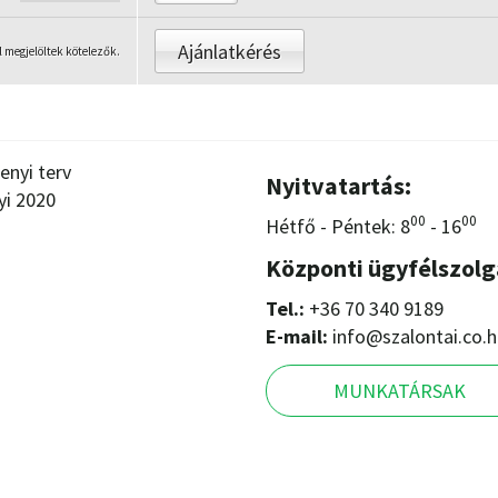
l megjelöltek kötelezők.
enyi terv
Nyitvatartás:
yi 2020
00
00
Hétfő - Péntek: 8
- 16
Központi ügyfélszolg
Tel.:
+36 70 340 9189
E-mail:
info@szalontai.co.
MUNKATÁRSAK